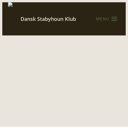
Fortsæt
til
Dansk Stabyhoun Klub
indhold
MENU