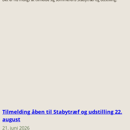
Tilmelding åben til Stabytræf og udstilling 22.
august
21. juni 2026