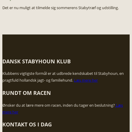
Det er nu muligt at tilmelde sig sommerens Stabytræf og udstilling.
DANSK STABYHOUN KLUB
​Klubbens vigtigste formål er at udbrede kendskabet til Stabyhoun, en
pragtfuld hollandsk jagt- og familiehund.
Læs mere her
RUNDT OM RACEN
Ønsker du at lære mere om racen, inden du tager en beslutning?
​Læs
mere her
KONTAKT OS I DAG​