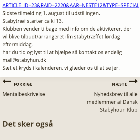
ARTICLE_ID=23&RAID=2220&AAR=NESTE12&TYPE=SPECIAL
Sidste tilmelding 1. august til udstillingen.
Stabytræf starter ca kl 13.
Klubben vender tilbage med info om de aktiviterer, der
vil blive tilbudt/arrangeret ifm stabytræffet lørdag
eftermiddag.
har du tid og lyst til at hjælpe så kontakt os endelig
mail@stabyhun.dk
Sæt et kryds i kalenderen, vi glæder os til at se jer.
Indlægsnavigation
FORRIGE
NÆSTE
Mentalbeskrivelse
Nyhedsbrev til alle
medlemmer af Dansk
Stabyhoun Klub
Det sker også