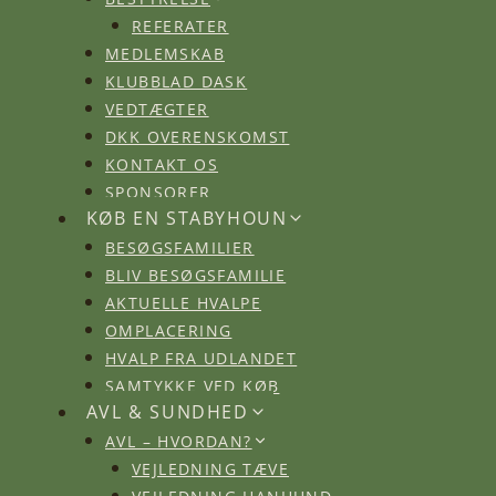
REFERATER
MEDLEMSKAB
KLUBBLAD DASK
VEDTÆGTER
DKK OVERENSKOMST
KONTAKT OS
SPONSORER
KØB EN STABYHOUN
BESØGSFAMILIER
BLIV BESØGSFAMILIE
AKTUELLE HVALPE
OMPLACERING
HVALP FRA UDLANDET
SAMTYKKE VED KØB
AVL & SUNDHED
AVL – HVORDAN?
VEJLEDNING TÆVE
VEJLEDNING HANHUND