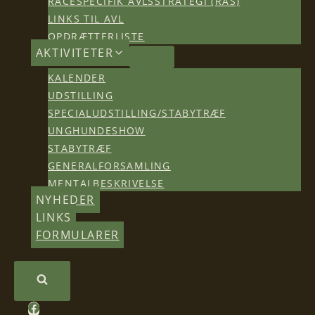
RACESPECIFIK AVLSSTRATEGI (RAS)
LINKS TIL AVL
OPDRÆTTERLISTE
AKTIVITETER
KALENDER
UDSTILLING
SPECIALUDSTILLING/STABYTRÆF
UNGHUNDESHOW
STABYTRÆF
GENERALFORSAMLING
MENTALBESKRIVELSE
NYHEDER
LINKS
FORMULARER