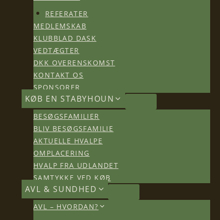
REFERATER
MEDLEMSKAB
KLUBBLAD DASK
VEDTÆGTER
DKK OVERENSKOMST
KONTAKT OS
SPONSORER
KØB EN STABYHOUN
BESØGSFAMILIER
BLIV BESØGSFAMILIE
AKTUELLE HVALPE
OMPLACERING
HVALP FRA UDLANDET
SAMTYKKE VED KØB
AVL & SUNDHED
AVL – HVORDAN?