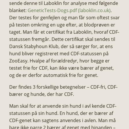
sende denne til Laboklin for analyse med følgende
blanket:
GeneticTests-Dogs.pdf (laboklin.co.uk)
.
Der testes for genfejlen og man får som oftest svar
på testen omkring en uge efter, at blodprøven er
taget. Man får et certifikat fra Laboklin, hvoraf CDF-
statussen fremgår. Dette certifikat skal sendes til
Dansk Stabyhoun Klub, der så sørger for, at ens
hund bliver registreret med CDF-statussen på
ZooEasy. Hvalpe af forældredyr, hvor begge er
testet frie for CDF, kan ikke være bærer af genet,
og de er derfor automatisk frie for genet.​
Der findes 3 forskellige betegnelser – CDF-fri, CDF-
bærer og hunde, der har CDF.​
Man skal for at anvende sin hund i avl kende CDF-
statussen på sin hund. En hund, der er bærer af
CDF-genet kan sagtens anvendes i avlen. Man må
bare ikke parre 2 bærer af genet med hinanden –