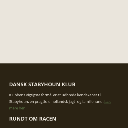
DANSK STABYHOUN KLUB
​Klubbens vigtigste formål er at udbrede kendskabet til
Stabyhoun, en pragtfuld hollandsk jagt- og familiehund.
Læs
mere her
RUNDT OM RACEN