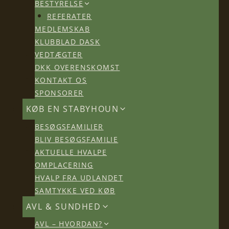
BESTYRELSE
REFERATER
MEDLEMSKAB
KLUBBLAD DASK
VEDTÆGTER
DKK OVERENSKOMST
KONTAKT OS
SPONSORER
KØB EN STABYHOUN
BESØGSFAMILIER
BLIV BESØGSFAMILIE
AKTUELLE HVALPE
OMPLACERING
HVALP FRA UDLANDET
SAMTYKKE VED KØB
AVL & SUNDHED
AVL – HVORDAN?