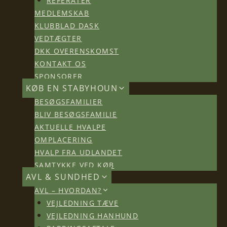
MEDLEMSKAB
KLUBBLAD DASK
VEDTÆGTER
DKK OVERENSKOMST
KONTAKT OS
SPONSORER
KØB EN STABYHOUN
BESØGSFAMILIER
BLIV BESØGSFAMILIE
AKTUELLE HVALPE
OMPLACERING
HVALP FRA UDLANDET
SAMTYKKE VED KØB
AVL & SUNDHED
AVL – HVORDAN?
VEJLEDNING TÆVE
VEJLEDNING HANHUND