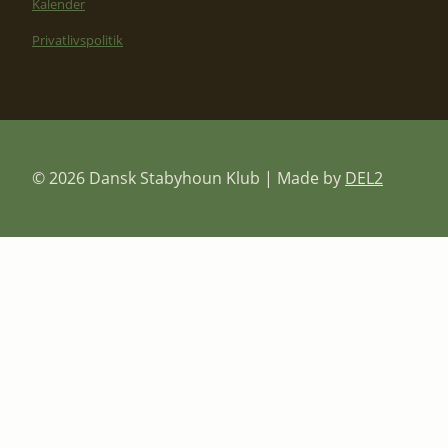
Kalender
Privatlivspolitik
© 2026 Dansk Stabyhoun Klub | Made by
DEL2
SKIFT
RACEN
UNDERMENU
EGENSKABER
HISTORIE
FCI STANDARD
FAQ