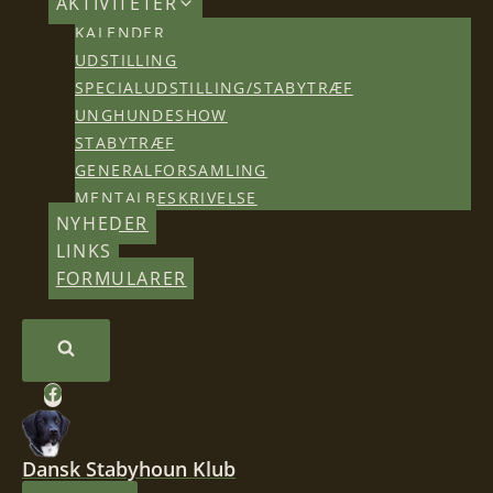
AKTIVITETER
KALENDER
UDSTILLING
SPECIALUDSTILLING/STABYTRÆF
UNGHUNDESHOW
STABYTRÆF
GENERALFORSAMLING
MENTALBESKRIVELSE
NYHEDER
LINKS
FORMULARER
Dansk Stabyhoun Klub