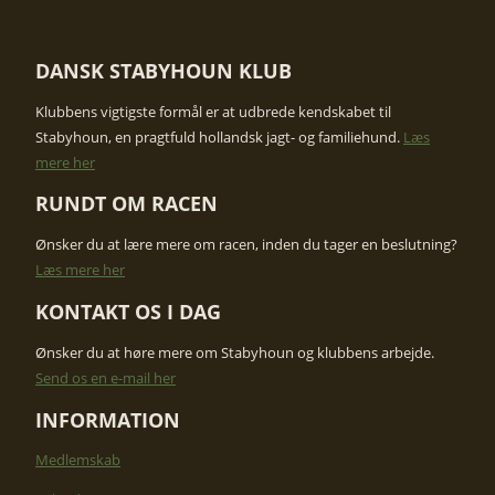
DANSK STABYHOUN KLUB
​Klubbens vigtigste formål er at udbrede kendskabet til
Stabyhoun, en pragtfuld hollandsk jagt- og familiehund.
Læs
mere her
RUNDT OM RACEN
Ønsker du at lære mere om racen, inden du tager en beslutning?
​Læs mere her
KONTAKT OS I DAG​
Ønsker du at høre mere om Stabyhoun og klubbens arbejde. ​
Send os en e-mail her
INFORMATION
Medlemskab