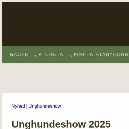
Fortsæt
til
indhold
RACEN
KLUBBEN
KØB EN STABYHOUN
Nyhed
|
Unghundeshow
Unghundeshow 2025