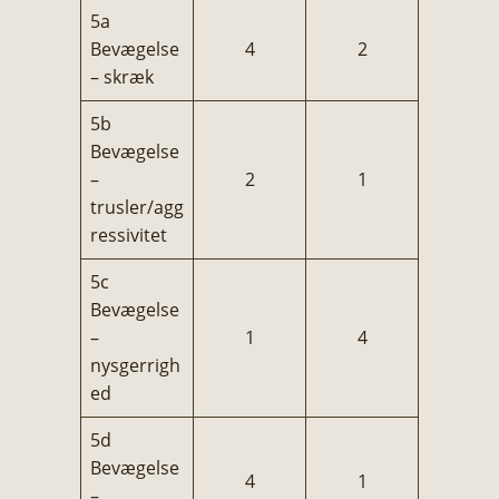
5a
Bevægelse
4
2
– skræk
5b
Bevægelse
–
2
1
trusler/agg
ressivitet
5c
Bevægelse
–
1
4
nysgerrigh
ed
5d
Bevægelse
4
1
–