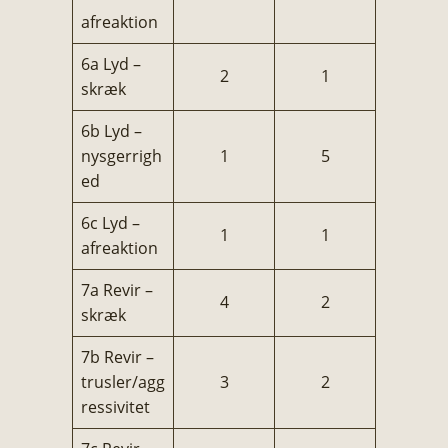
afreaktion
6a Lyd –
2
1
skræk
6b Lyd –
nysgerrigh
1
5
ed
6c Lyd –
1
1
afreaktion
7a Revir –
4
2
skræk
7b Revir –
trusler/agg
3
2
ressivitet