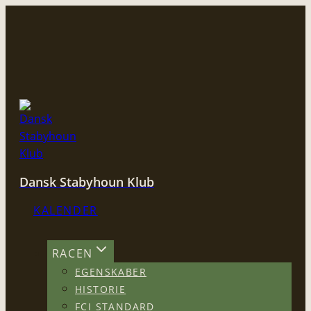
Fortsæt
til
indhold
Dansk Stabyhoun Klub
KALENDER
RACEN
EGENSKABER
HISTORIE
FCI STANDARD