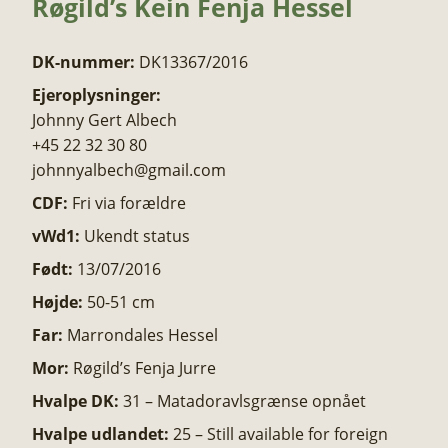
Røgild’s Kein Fenja Hessel
DK-nummer:
DK13367/2016
Ejeroplysninger:
Johnny Gert Albech
+45 22 32 30 80
johnnyalbech@gmail.com
CDF:
Fri via forældre
vWd1:
Ukendt status
Født:
13/07/2016
Højde:
50-51 cm
Far:
Marrondales Hessel
Mor:
Røgild’s Fenja Jurre​
Hvalpe DK:
31 – Matadoravlsgrænse opnået
Hvalpe udlandet:
25 – Still available for foreign