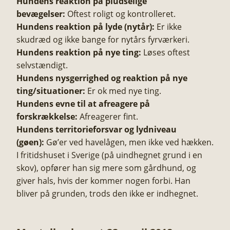
Hundens reaktion på pludselige
bevægelser:
Oftest roligt og kontrolleret.
Hundens reaktion på lyde (nytår):
Er ikke
skudræd og ikke bange for nytårs fyrværkeri.
Hundens reaktion på nye ting:
Løses oftest
selvstændigt.
Hundens nysgerrighed og reaktion på nye
ting/situationer:
Er ok med nye ting.
Hundens evne til at afreagere på
forskrækkelse:
Afreagerer fint.
Hundens territorieforsvar og lydniveau
(gøen):
Gø’er ved havelågen, men ikke ved hækken.
I fritidshuset i Sverige (på uindhegnet grund i en
skov), opfører han sig mere som gårdhund, og
giver hals, hvis der kommer nogen forbi. Han
bliver på grunden, trods den ikke er indhegnet.