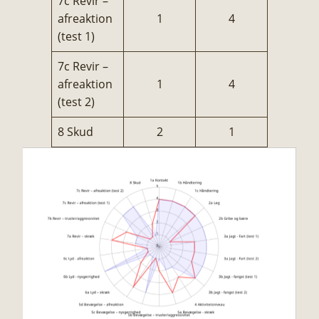
7c Revir –
afreaktion
1
4
(test 1)
7c Revir –
afreaktion
1
4
(test 2)
8 Skud
2
1