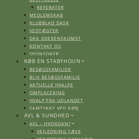
REFERATER
MEDLEMSKAB
KLUBBLAD DASK
VEDTÆGTER
DKK OVERENSKOMST
KONTAKT OS
SPONSORER
KØB EN STABYHOUN
BESØGSFAMILIER
BLIV BESØGSFAMILIE
AKTUELLE HVALPE
OMPLACERING
HVALP FRA UDLANDET
SAMTYKKE VED KØB
AVL & SUNDHED
AVL – HVORDAN?
VEJLEDNING TÆVE
VEJLEDNING HANHUND