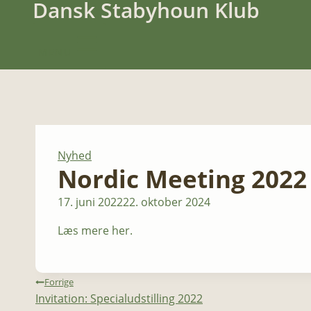
Dansk Stabyhoun Klub
MENU
Nyhed
Nordic Meeting 2022
17. juni 2022
22. oktober 2024
Læs mere her.
Indlægsnavigation
Forrige
Invitation: Specialudstilling 2022