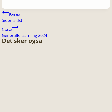
Indlægsnavigation
Forrige
Siden sidst
Næste
Generalforsamling 2024
Det sker også