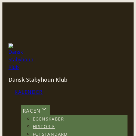
Fortsæt
til
indhold
Dansk Stabyhoun Klub
KALENDER
RACEN
EGENSKABER
HISTORIE
FCI STANDARD