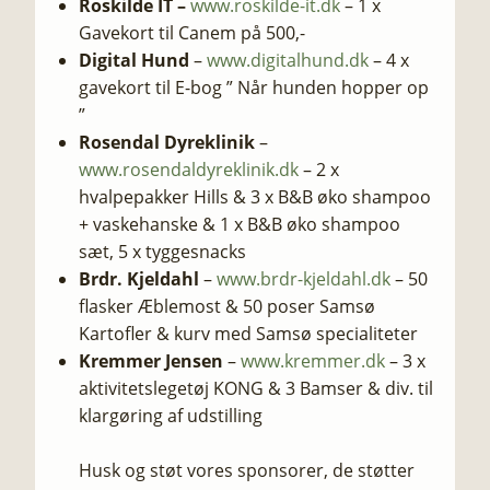
Roskilde IT –
www.roskilde-it.dk
– 1 x
Gavekort til Canem på 500,-
Digital Hund
–
www.digitalhund.dk
– 4 x
gavekort til E-bog ” Når hunden hopper op
”
Rosendal Dyreklinik
–
www.rosendaldyreklinik.dk
– 2 x
hvalpepakker Hills & 3 x B&B øko shampoo
+ vaskehanske & 1 x B&B øko shampoo
sæt, 5 x tyggesnacks
Brdr. Kjeldahl
–
www.brdr-kjeldahl.dk
– 50
flasker Æblemost & 50 poser Samsø
Kartofler & kurv med Samsø specialiteter
Kremmer Jensen
–
www.kremmer.dk
– 3 x
aktivitetslegetøj KONG & 3 Bamser & div. til
klargøring af udstilling
​Husk og støt vores sponsorer, de støtter