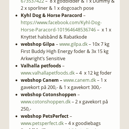
673537422
– 8 x godbidder & 1 x Dummy &
2 x sporliner & 1 x dogcoach pose
Kyhl Dog & Horse Paracord
–
https://www.facebook.com/Kyhl-Dog-
Horse-Paracord-101964648536746
– x 1 x
Knyttet halsbånd & Rabatkode
webshop Gilpa
–
www.gilpa.dk
– 10x 7 kg
First Buddy High Energy foder & 3x 15 kg
Arkwright’s Sensitive
Valhalla petfoods
–
www.valhallapetfoods.dk
– 4 x 12 kg foder
webshop Canem –
www.canem.dk
– 1 x
gavekort på 200,- & 1 x gavekort 300,-
webshop Cotonshoppen
–
www.cotonshoppen.dk
– 2 x gavekort på
250,-
webshop PetsPerfect
–
www.petsperfect.dk
– 4 x goodiebags