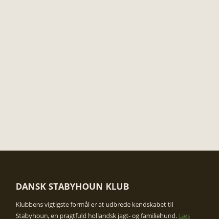
DANSK STABYHOUN KLUB
​Klubbens vigtigste formål er at udbrede kendskabet til
Stabyhoun, en pragtfuld hollandsk jagt- og familiehund.
Læs