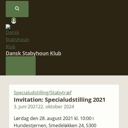
Dansk Stabyhoun Klub
MENU
Specialudstilling/Stabytræf
Invitation: Specialudstilling 2021​
3. juni 2021
22. oktober 2024
​​Lørdag den 28. august 2021 kl. 10:00 i
Hundestjernen, Smedeløkken 24, 5300