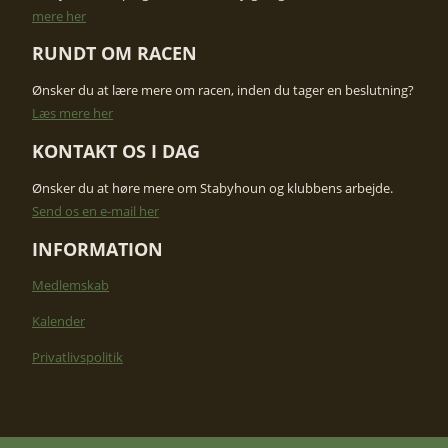
mere her
RUNDT OM RACEN
Ønsker du at lære mere om racen, inden du tager en beslutning?
​Læs mere her
KONTAKT OS I DAG​
Ønsker du at høre mere om Stabyhoun og klubbens arbejde. ​
Send os en e-mail her
INFORMATION
Medlemskab
Kalender
Privatlivspolitik