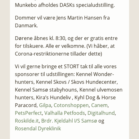
Munkebo afholdes DASKs specialudstilling.
​Dommer vil være Jens Martin Hansen fra
Danmark.
​Dørene åbnes kl. 8:30, og der er gratis entre
for tilskuere. Alle er velkomne. (Vi håber, at
Corona-restriktionerne tillader dette)
​Vi vil gerne bringe et STORT tak til alle vores
sponsorer til udstillingen: Kennel Wonder-
hunters, Kennel Skovs / Skovs Hundecenter,
Kennel Samsø stabyhouns, Kennel ulvemosen
hunters, Kira’s Hundeliv , Kyhl Dog & Horse
Paracord,
Gilpa
,
Cotonshoppen
,
Canem
,
PetsPerfect
,
Valhalla Petfoods
,
Digitalhund
,
Roskilde.it
,
Brdr. Kjeldahl I/S Samsø
og
Rosendal Dyreklinik