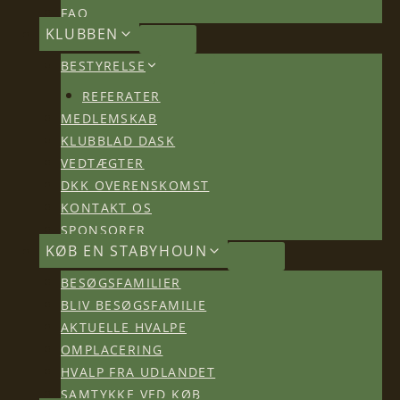
FAQ
KLUBBEN
BESTYRELSE
REFERATER
MEDLEMSKAB
KLUBBLAD DASK
VEDTÆGTER
DKK OVERENSKOMST
KONTAKT OS
SPONSORER
KØB EN STABYHOUN
BESØGSFAMILIER
BLIV BESØGSFAMILIE
AKTUELLE HVALPE
OMPLACERING
HVALP FRA UDLANDET
SAMTYKKE VED KØB