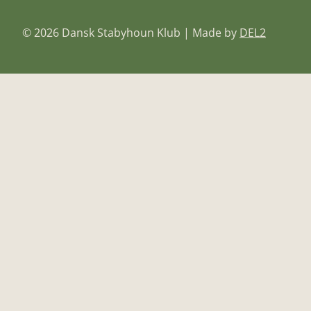
© 2026 Dansk Stabyhoun Klub | Made by
DEL2
SKIFT
RACEN
UNDERMENU
EGENSKABER
HISTORIE
FCI STANDARD
FAQ
SKIFT
KLUBBEN
UNDERMENU
SKIFT
BESTYRELSE
UNDERMENU
REFERATER
MEDLEMSKAB