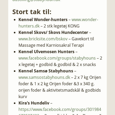
​Stort tak til:​
Kennel Wonder-hunters
–
www.wonder-
hunters.dk
– 2 stk legetøj KONG
Kennel Skovs/ Skovs Hundecenter
–
www.bricksite.com/bskov
– Gavekort til
Massage med Karniosakral Terapi
Kennel Ulvemosen Hunters
–
www.facebook.com/groups/stabyhouns
– 2
x legetøj + godbid & godbid & 2 x snacks
Kennel Samsø Stabyhouns
–
www.samsostabyhouns.dk
– 2 x 7 kg Orijen
foder & 1 x 2 kg Orijen foder &3 x 340 g.
orijen foder & aktivitetsmadskål & godbids
kurv
Kira’s Hundeliv
–
https://www.facebook.com/groups/301984