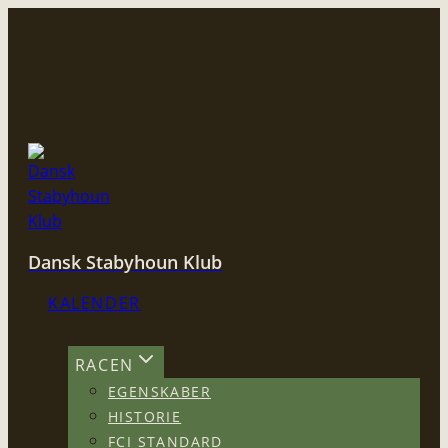
Fortsæt
til
indhold
Dansk Stabyhoun Klub
KALENDER
RACEN
EGENSKABER
HISTORIE
FCI STANDARD