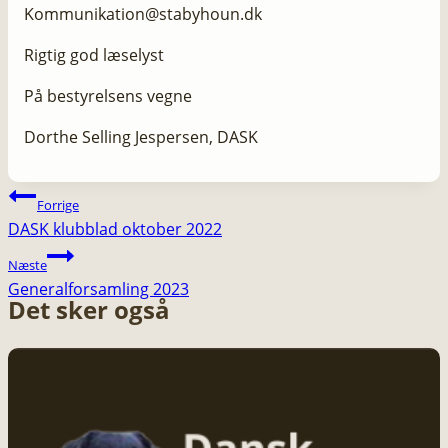
Kommunikation@stabyhoun.dk
Rigtig god læselyst​
På bestyrelsens vegne
Dorthe Selling Jespersen, DASK
Indlægsnavigation
Forrige
DASK klubblad oktober 2022
Næste
Generalforsamling 2023
Det sker også