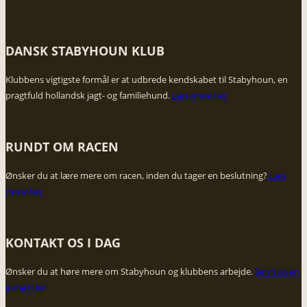
DANSK STABYHOUN KLUB
​Klubbens vigtigste formål er at udbrede kendskabet til Stabyhoun, en
pragtfuld hollandsk jagt- og familiehund.
Læs mere her
RUNDT OM RACEN
Ønsker du at lære mere om racen, inden du tager en beslutning?
​Læs
mere her
KONTAKT OS I DAG​
Ønsker du at høre mere om Stabyhoun og klubbens arbejde. ​
Send os en
e-mail her