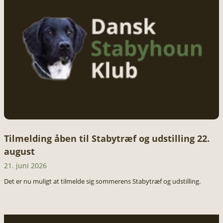
Tilmelding åben til Stabytræf og udstilling 22.
august
21. juni 2026
Det er nu muligt at tilmelde sig sommerens Stabytræf og udstilling.