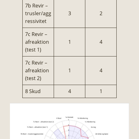
7b Revir –
trusler/agg
3
2
ressivitet
7c Revir –
afreaktion
1
4
(test 1)
7c Revir –
afreaktion
1
4
(test 2)
8 Skud
4
1