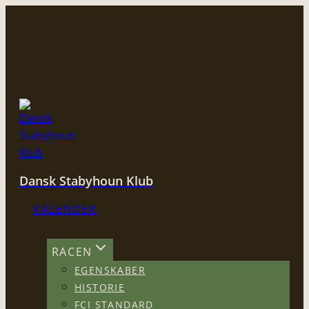
Fortsæt
til
indhold
Dansk Stabyhoun Klub
KALENDER
RACEN
EGENSKABER
HISTORIE
FCI STANDARD