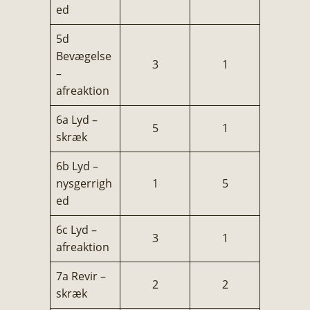
ed
5d
Bevægelse
3
1
–
afreaktion
6a Lyd –
5
1
skræk
6b Lyd –
nysgerrigh
1
5
ed
6c Lyd –
3
1
afreaktion
7a Revir –
2
2
skræk