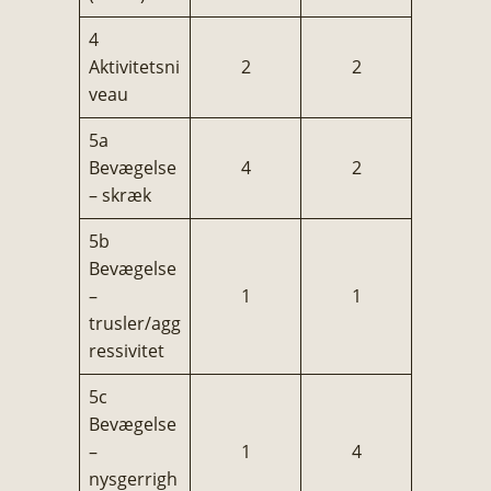
4
Aktivitetsni
2
2
veau
5a
Bevægelse
4
2
– skræk
5b
Bevægelse
–
1
1
trusler/agg
ressivitet
5c
Bevægelse
–
1
4
nysgerrigh