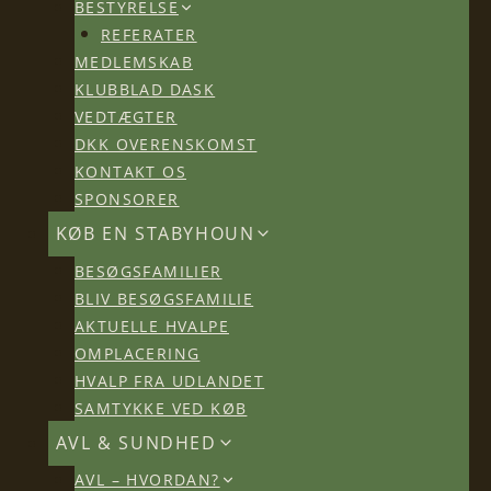
BESTYRELSE
REFERATER
MEDLEMSKAB
KLUBBLAD DASK
VEDTÆGTER
DKK OVERENSKOMST
KONTAKT OS
SPONSORER
KØB EN STABYHOUN
BESØGSFAMILIER
BLIV BESØGSFAMILIE
AKTUELLE HVALPE
OMPLACERING
HVALP FRA UDLANDET
SAMTYKKE VED KØB
AVL & SUNDHED
AVL – HVORDAN?