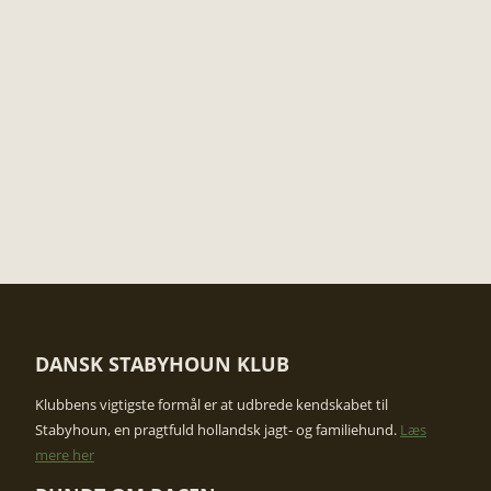
DANSK STABYHOUN KLUB
​Klubbens vigtigste formål er at udbrede kendskabet til
Stabyhoun, en pragtfuld hollandsk jagt- og familiehund.
Læs
mere her