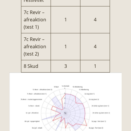
7c Revir –
afreaktion
1
4
(test 1)
7c Revir –
afreaktion
1
4
(test 2)
8 Skud
3
1