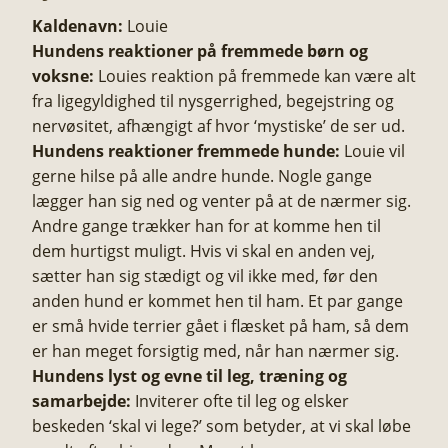
Kaldenavn:
Louie
Hundens reaktioner på fremmede børn og
voksne:
Louies reaktion på fremmede kan være alt
fra ligegyldighed til nysgerrighed, begejstring og
nervøsitet, afhængigt af hvor ‘mystiske’ de ser ud.
Hundens reaktioner fremmede hunde:
Louie vil
gerne hilse på alle andre hunde. Nogle gange
lægger han sig ned og venter på at de nærmer sig.
Andre gange trækker han for at komme hen til
dem hurtigst muligt. Hvis vi skal en anden vej,
sætter han sig stædigt og vil ikke med, før den
anden hund er kommet hen til ham. Et par gange
er små hvide terrier gået i flæsket på ham, så dem
er han meget forsigtig med, når han nærmer sig.
Hundens lyst og evne til leg, træning og
samarbejde:
Inviterer ofte til leg og elsker
beskeden ‘skal vi lege?’ som betyder, at vi skal løbe