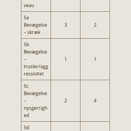
veau
5a
Bevægelse
3
2
– skræk
5b
Bevægelse
–
1
1
trusler/agg
ressivitet
5c
Bevægelse
–
2
4
nysgerrigh
ed
5d