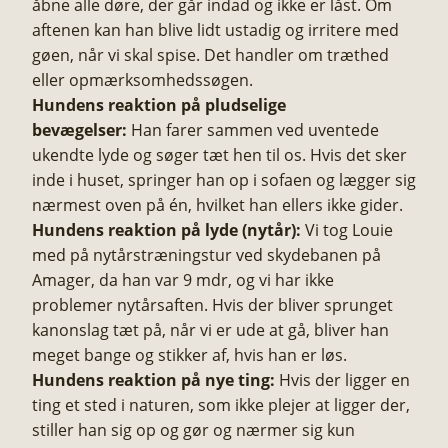
åbne alle døre, der går indad og ikke er låst. Om
aftenen kan han blive lidt ustadig og irritere med
gøen, når vi skal spise. Det handler om træthed
eller opmærksomhedssøgen.
Hundens reaktion på pludselige
bevægelser:
Han farer sammen ved uventede
ukendte lyde og søger tæt hen til os. Hvis det sker
inde i huset, springer han op i sofaen og lægger sig
nærmest oven på én, hvilket han ellers ikke gider.
Hundens reaktion på lyde (nytår):
Vi tog Louie
med på nytårstræningstur ved skydebanen på
Amager, da han var 9 mdr, og vi har ikke
problemer nytårsaften. Hvis der bliver sprunget
kanonslag tæt på, når vi er ude at gå, bliver han
meget bange og stikker af, hvis han er løs.
Hundens reaktion på nye ting:
Hvis der ligger en
ting et sted i naturen, som ikke plejer at ligger der,
stiller han sig op og gør og nærmer sig kun