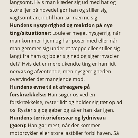
langsomt. Hvis man klæder sig ud med hat og
store fjer på hovedet gør han og stiller sig
vagtsomt an, indtil han tør nærme sig.
Hundens nysgerrighed og reaktion på nye
ting/situationer:
Louie er meget nysgerrig, når
man kommer hjem og har poser med eller når
man gemmer sig under et tæppe eller stiller sig
langt fra ham og bøjer sig ned og siger ‘hvad er
det?’ Hvis det er mere ukendte ting er han lidt
nervøs og afventende, men nysgerrigheden
overvinder det manglende mod.
Hundens evne til at afreagere på
forskrækkelse:
Han søger os ved en
forskrækkelse, ryster lidt og holder sig tæt op ad
os. Ryster sig og gaber og så er han klar igen.
Hundens territorieforsvar og lydniveau
(gøen):
Han gør mest, når der kommer
motorcykler eller store lastbiler forbi haven. Så