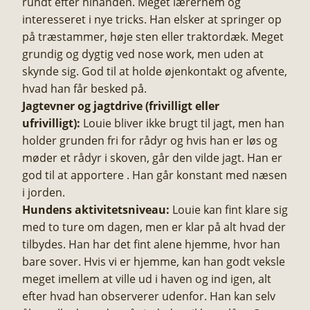
rundt efter hinanden. Meget lærernem og
interesseret i nye tricks. Han elsker at springer op
på træstammer, høje sten eller traktordæk. Meget
grundig og dygtig ved nose work, men uden at
skynde sig. God til at holde øjenkontakt og afvente,
hvad han får besked på.
Jagtevner og jagtdrive (frivilligt eller
ufrivilligt):
Louie bliver ikke brugt til jagt, men han
holder grunden fri for rådyr og hvis han er løs og
møder et rådyr i skoven, går den vilde jagt. Han er
god til at apportere . Han går konstant med næsen
i jorden.
Hundens aktivitetsniveau:
Louie kan fint klare sig
med to ture om dagen, men er klar på alt hvad der
tilbydes. Han har det fint alene hjemme, hvor han
bare sover. Hvis vi er hjemme, kan han godt veksle
meget imellem at ville ud i haven og ind igen, alt
efter hvad han observerer udenfor. Han kan selv