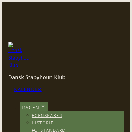
Fortsæt
til
indhold
Dansk Stabyhoun Klub
KALENDER
RACEN
EGENSKABER
HISTORIE
FCI STANDARD