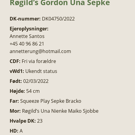
Røgild’s Gordon Una Sepke
DK-nummer:
DK04750/2022
Ejeroplysninger:
Annette Santos
+45 40 96 86 21
annetterung@hotmail.com
CDF:
Fri via forældre
vWd1:
Ukendt status
Født:
02/03/2022
Højde:
54 cm
Far:
Squeeze Play Sepke Bracko
Mor:
Røgild’s Una Nienke Maiko Sjobbe
Hvalpe DK:
23
HD:
A