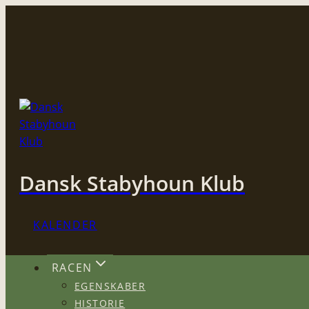
Fortsæt
til
indhold
Dansk Stabyhoun Klub
KALENDER
RACEN
EGENSKABER
HISTORIE