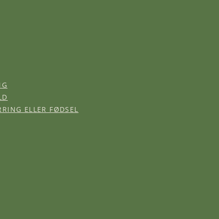
NG
LD
RRING ELLER FØDSEL