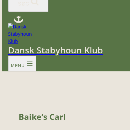
SØG
Dansk Stabyhoun Klub
MENU
Baike’s Carl